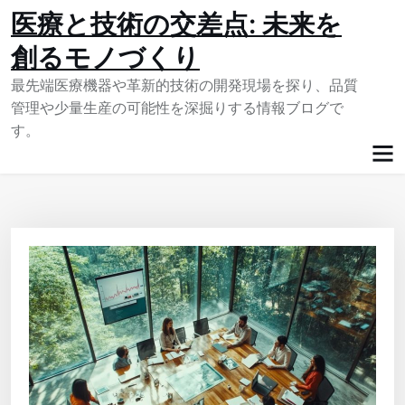
Skip
医療と技術の交差点: 未来を
to
創るモノづくり
content
最先端医療機器や革新的技術の開発現場を探り、品質
管理や少量生産の可能性を深掘りする情報ブログで
す。