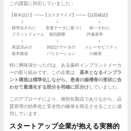
この課題に対応していました：
【基本設計】───→【カスタマイズ】───→【品質確認】

     ↓              ↓                 ↓

 標準化された    患者データに基づく   統一された

 プラットフォーム  個別調整         評価基準

     ↓              ↓                 ↓

 承認済みの      3D設計データの    トレーサビリティ

 基本構造        バリエーション      の確保
特に興味深かったのは、ある歯科インプラントメーカ
ーの取り組みです。この企業は、
基本となるインプラ
ント構造は標準化しながら、患者の歯槽骨の形状に合
わせて最適化する部分を明確に区分け
していました。
このアプローチにより、個別化製品でありながら、品
質管理の効率化と安全性の確保を両立させることに成
功しています。
スタートアップ企業が抱える実務的