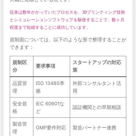
従来は数年かかっていたプロセスを、3Dプリンティング技術
とシミュレーションソフトウェアを駆使することで、数ヶ月
程度まで短縮することに成功しています。
規制面については、以下のような形で整理することが
できます：
規制区
スタートアップの対応
要求事項
分
策
品質管
ISO 13485準
外部コンサルタント活
理
拠
用
安全規
IEC 60601な
認証機関との早期相談
格
ど
製造管
GMP要件対応
製造パートナー連携
理