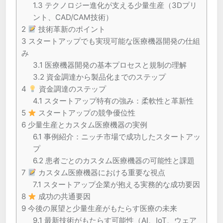
1.3
テクノロジー進化が支える少量生産（3Dプリ
ント、CAD/CAM技術）
2
技術革新のポイント
3
スタートアップでも実現可能な医療機器開発の仕組
み
3.1
医療機器開発の基本プロセスと規制の理解
3.2
資金調達から製品化までのステップ
4
資金調達のステップ
4.1
スタートアップ特有の強み：柔軟性と革新性
5
スタートアップの競争優位性
6
少量生産とカスタム医療機器の実例
6.1
事例紹介：ニッチ市場で成功したスタートアッ
プ
6.2
患者ごとのカスタム医療機器の可能性と課題
7
カスタム医療機器における重要な視点
7.1
スタートアップ企業が抱える実務的な成功要因
8
成功の共通要因
9
今後の展望と少量生産がもたらす医療の未来
9.1
最新技術がもたらす可能性（AI、IoT、ウェア