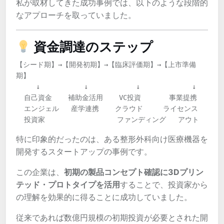
私が取材してきた成功事例では、以下のような段階的
なアプローチを取っていました。
資金調達のステップ
【シード期】→【開発初期】→【臨床評価期】→【上市準備
期】

     ↓           ↓            ↓             ↓

  自己資金    補助金活用    VC投資       事業提携

  エンジェル   産学連携    クラウド     ライセンス

  投資家                  ファンディング   アウト
特に印象的だったのは、ある整形外科向け医療機器を
開発するスタートアップの事例です。
この企業は、
初期の製品コンセプト確認に3Dプリン
テッド・プロトタイプを活用
することで、投資家から
の理解を効果的に得ることに成功していました。
従来であれば数億円規模の初期投資が必要とされた開