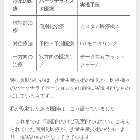
従来の医
パーソナライズ
実現手段
療
ド医療
標準的治
個別化治療
カスタム医療機器
療
対症療法
予防・予測医療
IoTモニタリング
一方向の
双方向の医療ケ
データ共有プラット
治療
ア
フォーム
特に興味深いのは、少量生産技術の進化が、医療機器
のパーソナライゼーションを経済的に実現可能なもの
にしている点です。
私が取材したある医師は、こう語っていました：
「これまでは『理想的だけど現実的ではない』と考え
られていた個別化医療が、少量生産技術の発展によ
り、現実のものとなってきています」