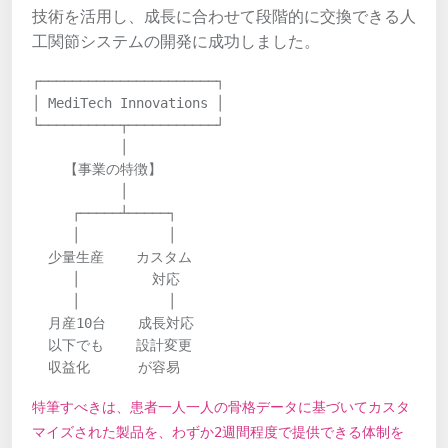
技術を活用し、成長に合わせて段階的に交換できる人
工関節システムの開発に成功しました。
┌──────────────────────┐

│ MediTech Innovations │

└──────────┬───────────┘

           │

    【事業の特徴】

           │

     ┌─────┴─────┐

     │           │

  少量生産    カスタム

     │         対応

     │           │

  月産10台    成長対応

  以下でも    設計変更

  収益化      が容易
特筆すべきは、患者一人一人の骨格データに基づいてカスタ
マイズされた製品を、わずか2週間程度で提供できる体制を