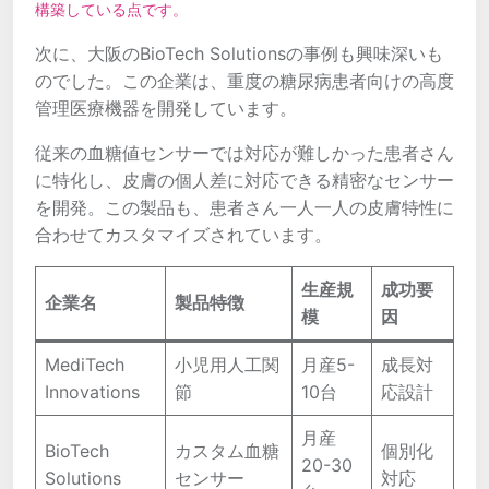
構築している点です。
次に、大阪のBioTech Solutionsの事例も興味深いも
のでした。この企業は、重度の糖尿病患者向けの高度
管理医療機器を開発しています。
従来の血糖値センサーでは対応が難しかった患者さん
に特化し、皮膚の個人差に対応できる精密なセンサー
を開発。この製品も、患者さん一人一人の皮膚特性に
合わせてカスタマイズされています。
生産規
成功要
企業名
製品特徴
模
因
MediTech
小児用人工関
月産5-
成長対
Innovations
節
10台
応設計
月産
BioTech
カスタム血糖
個別化
20-30
Solutions
センサー
対応