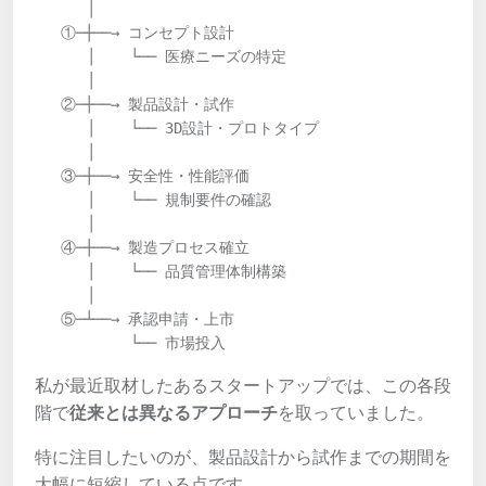
      │

   ①─┼──→ コンセプト設計

      │    └── 医療ニーズの特定

      │

   ②─┼──→ 製品設計・試作

      │    └── 3D設計・プロトタイプ

      │

   ③─┼──→ 安全性・性能評価

      │    └── 規制要件の確認

      │

   ④─┼──→ 製造プロセス確立

      │    └── 品質管理体制構築

      │

   ⑤─┴──→ 承認申請・上市

           └── 市場投入
私が最近取材したあるスタートアップでは、この各段
階で
従来とは異なるアプローチ
を取っていました。
特に注目したいのが、製品設計から試作までの期間を
大幅に短縮している点です。