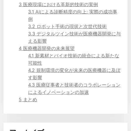
3
医療現場における革新的技術の実例
3.1
AIによる診断精度の向上: 実際の成功事
例
3.2
ロボット手術の現状と次世代技術
3.3
デジタルツイン技術が医療機器開発に与
える影響
4
医療機器開発の未来展望
4.1
新素材とバイオ技術の統合による新たな
可能性
4.2
規制環境の変化が未来の医療機器に及ぼ
す影響
4.3
医療従事者と技術者のコラボレーション
によるイノベーションの加速
5
まとめ