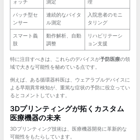
ォッチ
測定
理
パッチ型セ
連続的なバイタ
入院患者のモニ
ンサー
ル測定
タリング
スマート義
動作解析、自動
リハビリテーシ
肢
調整
ョン支援
特に注目すべきは、これらのデバイスが
予防医療
の領
域で大きな可能性を秘めている点です。
例えば、ある循環器科医は、ウェアラブルデバイスに
よる早期異常検知が、重篤な症状の予防に役立ってい
るとコメントしています。
3Dプリンティングが拓くカスタム
医療機器の未来
3Dプリンティング技術は、医療機器開発に革新的な
可能性をもたらしています。