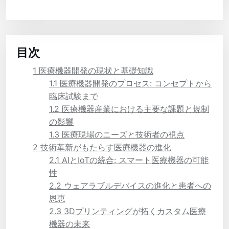
目次
1
医療機器開発の現状と基礎知識
1.1
医療機器開発のプロセス: コンセプトから
臨床試験まで
1.2
医療機器産業における主要な課題と規制
の影響
1.3
医療現場のニーズと技術者の視点
2
技術革新がもたらす医療機器の進化
2.1
AIとIoTの統合: スマート医療機器の可能
性
2.2
ウェアラブルデバイスの進化と患者への
恩恵
2.3
3Dプリンティングが拓くカスタム医療
機器の未来