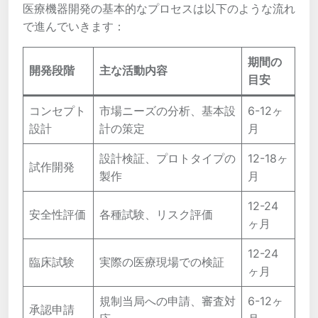
医療機器開発の基本的なプロセスは以下のような流れ
で進んでいきます：
期間の
開発段階
主な活動内容
目安
コンセプト
市場ニーズの分析、基本設
6-12ヶ
設計
計の策定
月
設計検証、プロトタイプの
12-18ヶ
試作開発
製作
月
12-24
安全性評価
各種試験、リスク評価
ヶ月
12-24
臨床試験
実際の医療現場での検証
ヶ月
規制当局への申請、審査対
6-12ヶ
承認申請